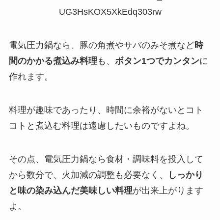
UG3HsKOX5XkEdq303rw
電気圧力鍋なら、豚の角煮やサバのみそ煮など
時
間のかかる煮込み料理
も、
ボタン1つでカンタン
に
作れます。
料理が趣味であったり、時間に余裕がないとコト
コトと煮込む料理は遠慮したいものですよね。
その点、電気圧力鍋なら食材・調味料を投入して
から数分で、火加減の調整も必要なく、
しっかり
と味の染み込んだ美味しい料理
が出来上がります
よ。