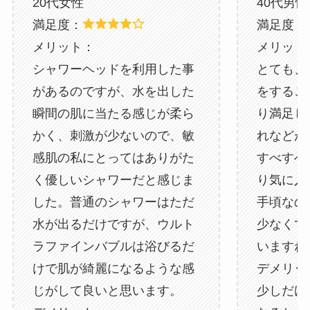
20代女性
40代男性
満足度：
満足度：
メリット：
メリット
シャワーヘッドを利用した事
とても、
があるのですが、水を出した
をするこ
瞬間の肌に当たる感じが柔ら
り満足し
かく、刺激が少ないので、敏
れなどが
感肌の私にとってはありがた
すべすべ
く優しいシャワーだと感じま
り気に入
した。普通のシャワーはただ
手頃なの
水が出るだけですが、ウルト
少なくて
ラファインバブルは浴びるだ
いますね!
けで肌が綺麗になるような感
デメリッ
じがして良いと思います。
少しだけ