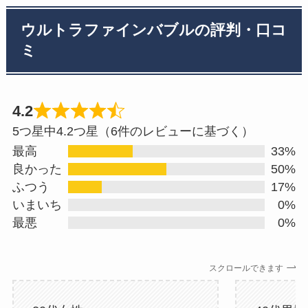
ウルトラファインバブルの評判・口コ
ミ
4.2
Rated
5つ星中4.2つ星（6件のレビューに基づく）
4.2
最高
33%
out
良かった
50%
ふつう
17%
of
いまいち
0%
5
最悪
0%
スクロールできます