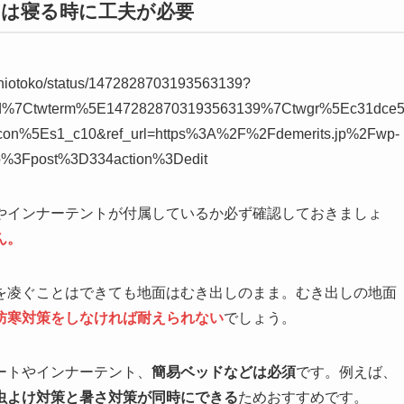
は寝る時に工夫が必要
ashiotoko/status/1472828703193563139?
ed%7Ctwterm%5E1472828703193563139%7Ctwgr%5Ec31dce
on%5Es1_c10&ref_url=https%3A%2F%2Fdemerits.jp%2Fwp-
p%3Fpost%3D334action%3Dedit
やインナーテントが付属しているか必ず確認しておきましょ
ん。
を凌ぐことはできても地面はむき出しのまま。むき出しの地面
防寒対策をしなければ耐えられない
でしょう。
ートやインナーテント、
簡易ベッドなどは必須
です。例えば、
虫よけ対策と暑さ対策が同時にできる
ためおすすめです。