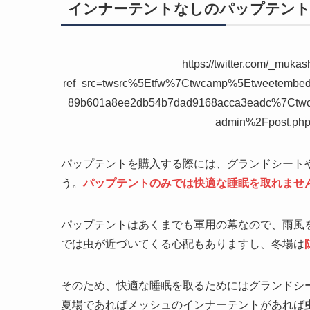
インナーテントなしのパップテント
https://twitter.com/_muk
ref_src=twsrc%5Etfw%7Ctwcamp%5Etweetemb
89b601a8ee2db54b7dad9168acca3eadc%7Ctwc
admin%2Fpost.ph
パップテントを購入する際には、グランドシート
う。
パップテントのみでは快適な睡眠を取れませ
パップテントはあくまでも軍用の幕なので、雨風
では虫が近づいてくる心配もありますし、冬場は
そのため、快適な睡眠を取るためにはグランドシ
夏場であればメッシュのインナーテントがあれば