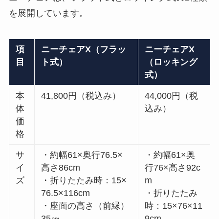
を展開しています。
項
ニーチェアX（フラッ
ニーチェアX
目
ト式）
（ロッキング
式）
本
41,800円（税込み）
44,000円（税
体
込み）
価
格
サ
・約幅61×奥行76.5×
・約幅61×奥
イ
高さ86cm
行76×高さ92c
ズ
・折りたたみ時：15×
m
76.5×116cm
・折りたたみ
・座面の高さ（前縁）
時：15×76×11
35㎝
9cm