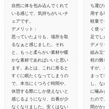
自然に体を包み込んでくれて
ち運びが
いる感じで、気持ちがいいチ
用する事
ェアです。
軽量でも
デメリット：
く使って
思っていたよりも、場所を取
足でした
るなぁと感じました。それ
デメリッ
と、もっと柔らかい素材や暖
組み立て
かな素材であればいいと思い
程の難し
ます。あとは、これに座ると
すが、ネ
すぐに眠たくなってしまうの
まって非
で、本当にくつろぐ時間や、
し、なか
休憩する際にしか使えないと
に噛み合
感じるようになり、出番が少
たので、
なくなりました。安くはない
間がかか