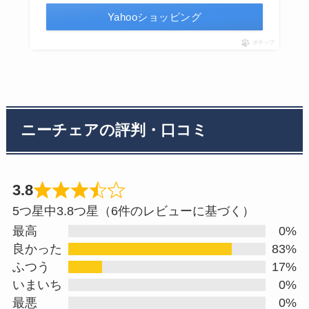
Yahooショッピング
ポチップ
ニーチェアの評判・口コミ
3.8
Rated
5つ星中3.8つ星（6件のレビューに基づく）
3.8
最高
0%
out
良かった
83%
ふつう
17%
of
いまいち
0%
5
最悪
0%