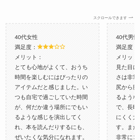
スクロールできます
40代女性
40代男性
満足度：
満足度：
メリット：
メリット
とても心地がよくて、おうち
見た目に
時間を楽しむにはぴったりの
さは非常
アイテムだと感じました。い
尻から腰
つも自宅で過ごしていた時間
るような
が、何だか違う場所にでもい
で、長時
るような感じを演出してく
にくく大
れ、本を読んだりするにも、
す。また
ぜいたくな気分になれます。
非常にコ