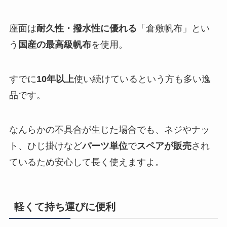
座面は
耐久性・撥水性に優れる
「倉敷帆布」とい
う
国産の最高級帆布
を使用。
すでに
10年以上
使い続けているという方も多い逸
品です。
なんらかの不具合が生じた場合でも、ネジやナッ
ト、ひじ掛けなど
パーツ単位
で
スペアが販売
され
ているため安心して長く使えますよ。
軽くて持ち運びに便利