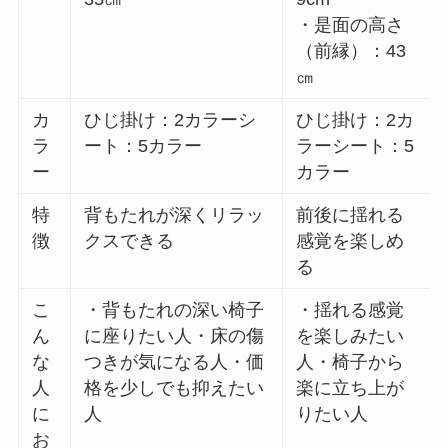
・是面の高さ
（前縁）：43
㎝
カ
ひじ掛け：2カラーシ
ひじ掛け：2カ
ラ
ート：5カラー
ラーシート：5
ー
カラー
特
背もたれが深くリラッ
前後に揺れる
徴
クスできる
感覚を楽しめ
る
こ
・背もたれの深い椅子
・揺れる感覚
ん
に座りたい人・床の傷
を楽しみたい
な
つきが気になる人・価
人・椅子から
人
格を少しでも抑えたい
楽に立ち上が
に
人
りたい人
お