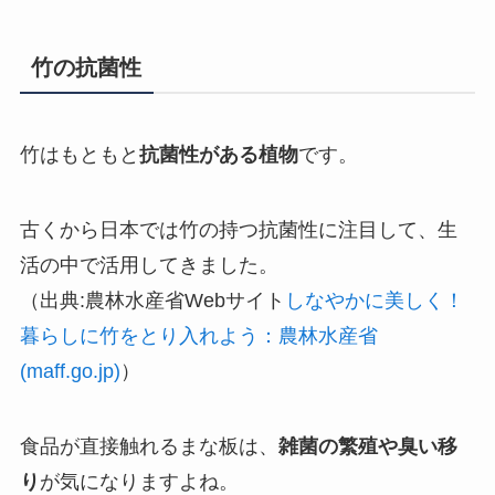
竹の抗菌性
竹はもともと
抗菌性がある植物
です。
古くから日本では竹の持つ抗菌性に注目して、生
活の中で活用してきました。
（出典:農林水産省Webサイト
しなやかに美しく！
暮らしに竹をとり入れよう：農林水産省
(maff.go.jp)
）
食品が直接触れるまな板は、
雑菌の繁殖や臭い移
り
が気になりますよね。